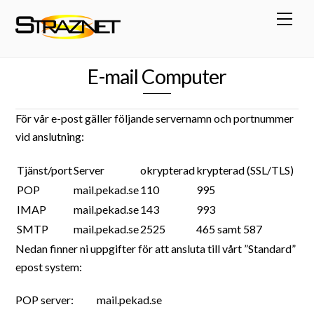
Skip
Men
to
content
E-mail Computer
För vår e-post gäller följande servernamn och portnummer
vid anslutning:
Tjänst/port
Server
okrypterad
krypterad (SSL/TLS)
POP
mail.pekad.se
110
995
IMAP
mail.pekad.se
143
993
SMTP
mail.pekad.se
2525
465 samt 587
Nedan finner ni uppgifter för att ansluta till vårt ”Standard”
epost system:
POP server: mail.pekad.se