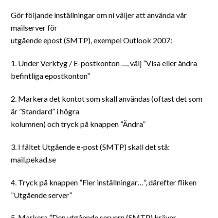
Gör följande inställningar om ni väljer att använda vår
mailserver för
utgående epost (SMTP), exempel Outlook 2007:
1. Under Verktyg / E-postkonton …, välj ”Visa eller ändra
befintliga epostkonton”
2. Markera det kontot som skall användas (oftast det som
är ”Standard” i högra
kolumnen) och tryck på knappen ”Ändra”
3. I fältet Utgående e-post (SMTP) skall det stå:
mail.pekad.se
4. Tryck på knappen ”Fler inställningar…”, därefter fliken
”Utgående server”
5. Markera ”Den utgående servern (SMTP) kräver