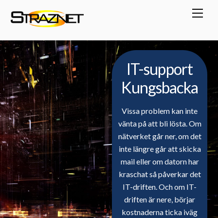
Skip
Men
to
content
IT-support
Kungsbacka
Vissa problem kan inte
vänta på att bli lösta. Om
nätverket går ner, om det
inte längre går att skicka
mail eller om datorn har
kraschat så påverkar det
IT-driften. Och om IT-
driften är nere, börjar
kostnaderna ticka iväg