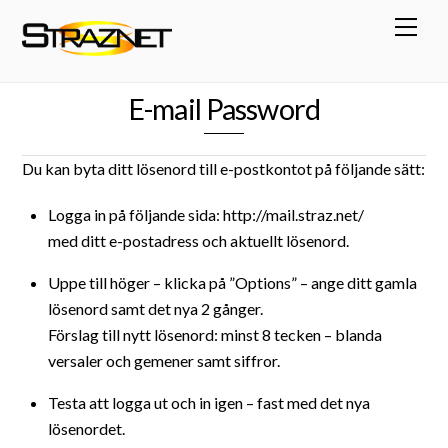
Skip
Men
to
content
E-mail Password
Du kan byta ditt lösenord till e-postkontot på följande sätt:
Logga in på följande sida: http://mail.straz.net/
med ditt e-postadress och aktuellt lösenord.
Uppe till höger – klicka på ”Options” – ange ditt gamla
lösenord samt det nya 2 gånger.
Förslag till nytt lösenord: minst 8 tecken – blanda
versaler och gemener samt siffror.
Testa att logga ut och in igen – fast med det nya
lösenordet.