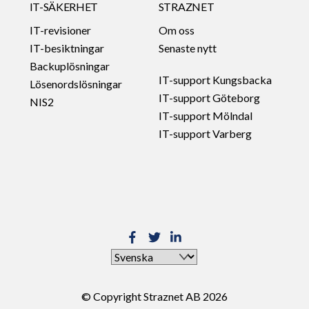
IT-SÄKERHET
STRAZNET
IT-revisioner
Om oss
IT-besiktningar
Senaste nytt
Backuplösningar
IT-support Kungsbacka
Lösenordslösningar
IT-support Göteborg
NIS2
IT-support Mölndal
IT-support Varberg
Välj
ett
språk
© Copyright Straznet AB 2026