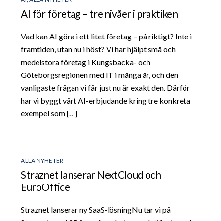
AI för företag – tre nivåer i praktiken
Vad kan AI göra i ett litet företag – på riktigt? Inte i
framtiden, utan nu i höst? Vi har hjälpt små och
medelstora företag i Kungsbacka- och
Göteborgsregionen med IT i många år, och den
vanligaste frågan vi får just nu är exakt den. Därför
har vi byggt vårt AI-erbjudande kring tre konkreta
exempel som […]
ALLA NYHETER
Straznet lanserar NextCloud och
EuroOffice
Straznet lanserar ny SaaS-lösningNu tar vi på