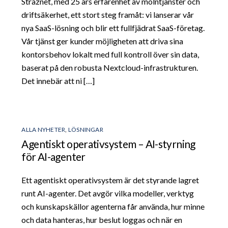
Straznet, med 25 års erfarenhet av molntjänster och
driftsäkerhet, ett stort steg framåt: vi lanserar vår
nya SaaS-lösning och blir ett fullfjädrat SaaS-företag.
Vår tjänst ger kunder möjligheten att driva sina
kontorsbehov lokalt med full kontroll över sin data,
baserat på den robusta Nextcloud-infrastrukturen.
Det innebär att ni […]
ALLA NYHETER
,
LÖSNINGAR
Agentiskt operativsystem – AI-styrning
för AI-agenter
Ett agentiskt operativsystem är det styrande lagret
runt AI-agenter. Det avgör vilka modeller, verktyg
och kunskapskällor agenterna får använda, hur minne
och data hanteras, hur beslut loggas och när en