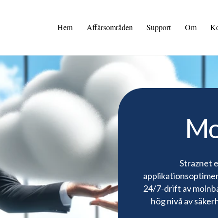
Hem
Affärsområden
Support
Om
Ko
Mo
Straznet 
applikationsoptimerad
24/7-drift av molnb
hög nivå av säkerh