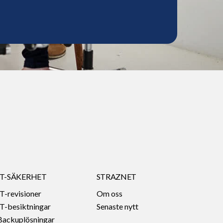
IT-SÄKERHET
STRAZNET
IT-revisioner
Om oss
IT-besiktningar
Senaste nytt
Backuplösningar