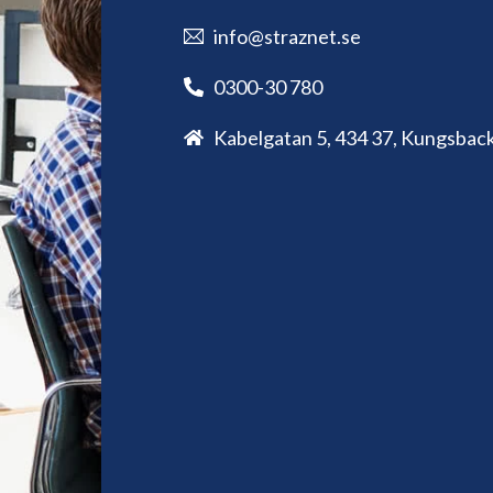
info@straznet.se
0300-30 780
Kabelgatan 5, 434 37, Kungsbac