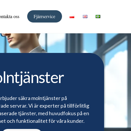
ntakta oss
Fjärrservice
lntjänster
erbjuder säkra molntjänster på
e servrar. Vi är experter på tillförlitlig
aserade tjänster, med huvudfokus på en
et och funktionalitet för våra kunder.