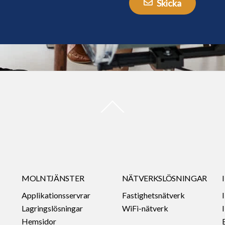
Skicka
Back
To
Top
MOLNTJÄNSTER
NÄTVERKSLÖSNINGAR
Applikationsservrar
Fastighetsnätverk
Lagringslösningar
WiFi-nätverk
Hemsidor