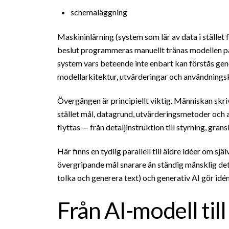
schemaläggning
Maskininlärning (system som lär av data i stället f
beslut programmeras manuellt tränas modellen p
system vars beteende inte enbart kan förstås gen
modellarkitektur, utvärderingar och användnings
Övergången är principiellt viktig. Människan skriv
stället mål, datagrund, utvärderingsmetoder och 
flyttas — från detaljinstruktion till styrning, gran
Här finns en tydlig parallell till äldre idéer om
övergripande mål snarare än ständig mänsklig detal
tolka och generera text) och generativ AI gör idén
Från AI-modell til