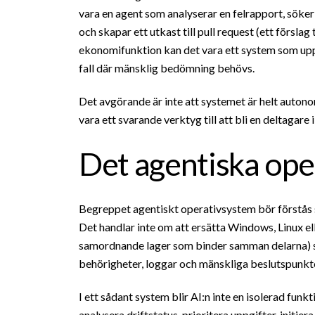
vara en agent som analyserar en felrapport, söker 
och skapar ett utkast till pull request (ett förslag
ekonomifunktion kan det vara ett system som upp
fall där mänsklig bedömning behövs.
Det avgörande är inte att systemet är helt autonom
vara ett svarande verktyg till att bli en deltagare 
Det agentiska ope
Begreppet agentiskt operativsystem bör förstås 
Det handlar inte om att ersätta Windows, Linux el
samordnande lager som binder samman delarna) so
behörigheter, loggar och mänskliga beslutspunkte
I ett sådant system blir AI:n inte en isolerad fun
analysera driftstatus, prioritera uppgifter, initie