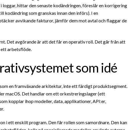
i loggar, hittar den senaste kodändringen, föreslår en korrigering
 till kodändring som granskas innan den införs). I en
täcker avvikande fakturor, jämför dem mot avtal och flaggar de
t. Det avgörande är att det får en operativ roll. Det går från att
i ett arbetsflöde.
rativsystemet som idé
som en framväxande arkitektur, inte ett färdigt produktsegment.
ler macOS. Det handlar om ett orkestreringslager (ett
m kopplar ihop modeller, data, applikationer, API:er,
r.
ktion i ett enskilt program. Den får rollen som samordnare. Den kan
ra arbetsflöden, kalla på specialiserade modeller, använda externa