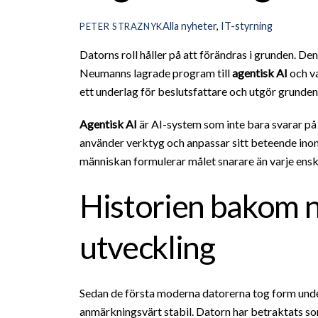
Alla nyheter
,
IT-styrning
PETER STRAZNYK
Datorns roll håller på att förändras i grunden. De
Neumanns lagrade program till
agentisk AI
och va
ett underlag för beslutsfattare och utgör grunde
Agentisk AI
är AI-system som inte bara svarar på f
använder verktyg och anpassar sitt beteende inom
människan formulerar målet snarare än varje enski
Historien bakom n
utveckling
Sedan de första moderna datorerna tog form under
anmärkningsvärt stabil. Datorn har betraktats so