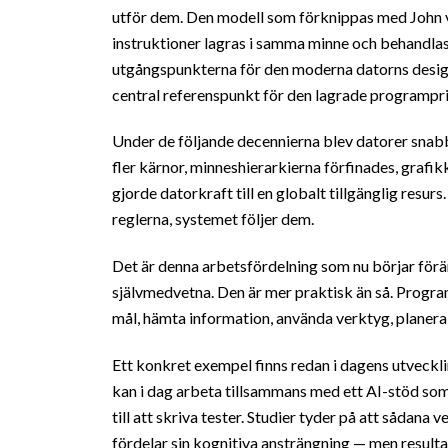
utför dem. Den modell som förknippas med John
instruktioner lagras i samma minne och behandlas 
utgångspunkterna för den moderna datorns desi
central referenspunkt för den lagrade programpri
Under de följande decennierna blev datorer snabb
fler kärnor, minneshierarkierna förfinades, graf
gjorde datorkraft till en globalt tillgänglig res
reglerna, systemet följer dem.
Det är denna arbetsfördelning som nu börjar förän
självmedvetna. Den är mer praktisk än så. Program
mål, hämta information, använda verktyg, planera
Ett konkret exempel finns redan i dagens utveckli
kan i dag arbeta tillsammans med ett AI-stöd som
till att skriva tester. Studier tyder på att sådan
fördelar sin kognitiva ansträngning — men resulta