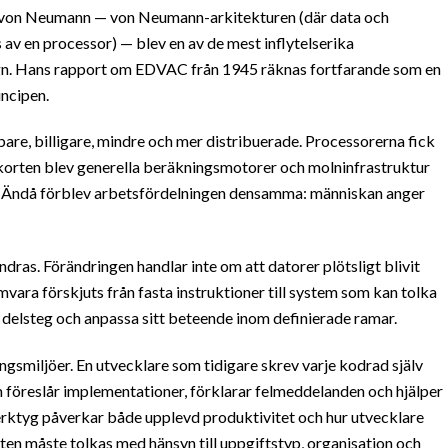
 von Neumann — von Neumann-arkitekturen (där data och
av en processor) — blev en av de mest inflytelserika
gn. Hans rapport om EDVAC från 1945 räknas fortfarande som en
ncipen.
are, billigare, mindre och mer distribuerade. Processorerna fick
ikkorten blev generella beräkningsmotorer och molninfrastruktur
urs. Ändå förblev arbetsfördelningen densamma: människan anger
dras. Förändringen handlar inte om att datorer plötsligt blivit
vara förskjuts från fasta instruktioner till system som kan tolka
 delsteg och anpassa sitt beteende inom definierade ramar.
ngsmiljöer. En utvecklare som tidigare skrev varje kodrad själv
 föreslår implementationer, förklarar felmeddelanden och hjälper
a verktyg påverkar både upplevd produktivitet och hur utvecklare
ten måste tolkas med hänsyn till uppgiftstyp, organisation och