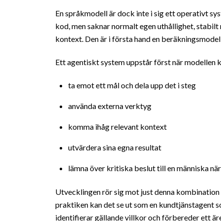
En språkmodell är dock inte i sig ett operativt s
kod, men saknar normalt egen uthållighet, stabil
kontext. Den är i första hand en beräkningsmodell
Ett agentiskt system uppstår först när modelle
ta emot ett mål och dela upp det i steg
använda externa verktyg
komma ihåg relevant kontext
utvärdera sina egna resultat
lämna över kritiska beslut till en människa nä
Utvecklingen rör sig mot just denna kombination
praktiken kan det se ut som en kundtjänstagent so
identifierar gällande villkor och förbereder ett 