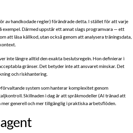
ör av handkodade regler) förändrade detta. I stället för att varje
å exempel. Därmed uppstår ett annat slags programvara — ett
om att läsa källkod, utan också genom att analysera träningsdata,
kontext.
er inte längre alltid den exakta beslutsregeln. Hon definierar i
acceptabla gränser. Det betyder inte att ansvaret minskar. Det
skning och riskhantering.
 självförvaltande system som hanterar komplexitet genom
jkontroll. Skillnaden i dag är att språkmodeller (AI tränad att
 mer generell och mer tillgänglig i praktiska arbetsflöden.
l agent