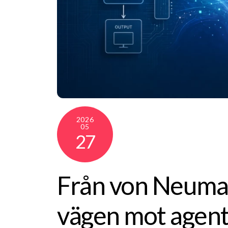
2026
05
27
Från von Neumann
vägen mot agent